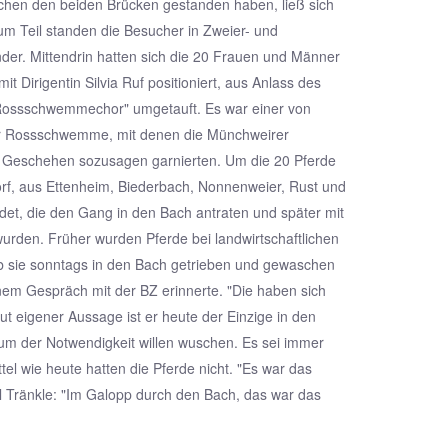
chen den beiden Brücken gestanden haben, ließ sich
m Teil standen die Besucher in Zweier- und
nder. Mittendrin hatten sich die 20 Frauen und Männer
it Dirigentin Silvia Ruf positioniert, aus Anlass des
Rossschwemmechor" umgetauft. Es war einer von
er Rossschwemme, mit denen die Münchweirer
 Geschehen sozusagen garnierten. Um die 20 Pferde
rf, aus Ettenheim, Biederbach, Nonnenweier, Rust und
et, die den Gang in den Bach antraten und später mit
urden. Früher wurden Pferde bei landwirtschaftlichen
lb sie sonntags in den Bach getrieben und gewaschen
inem Gespräch mit der BZ erinnerte. "Die haben sich
ut eigener Aussage ist er heute der Einzige in den
um der Notwendigkeit willen wuschen. Es sei immer
el wie heute hatten die Pferde nicht. "Es war das
rl Tränkle: "Im Galopp durch den Bach, das war das