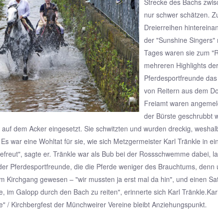
Strecke des Bachs zwis
nur schwer schätzen. Zu
Dreierreihen hintereina
der "Sunshine Singers" m
Tages waren sie zum "
mehreren Highlights d
Pferdesportfreunde das
von Reitern aus dem Do
Freiamt waren angemeld
der Bürste geschrubbt w
 auf dem Acker eingesetzt. Sie schwitzten und wurden dreckig, wesha
Es war eine Wohltat für sie, wie sich Metzgermeister Karl Tränkle in e
efreut", sagte er. Tränkle war als Bub bei der Rossschwemme dabei, la
er Pferdesportfreunde, die die Pferde weniger des Brauchtums, denn 
 Kirchgang gewesen – "wir mussten ja erst mal da hin", und einen Satt
, im Galopp durch den Bach zu reiten", erinnerte sich Karl Tränkle.Ka
" / Kirchbergfest der Münchweirer Vereine bleibt Anziehungspunkt.