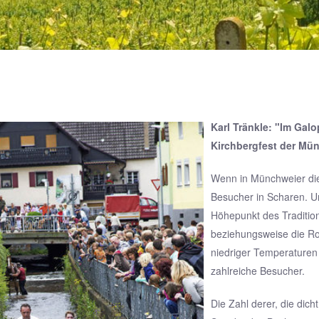
Karl Tränkle: "Im Gal
Kirchbergfest der Mün
Wenn in Münchweier die
Besucher in Scharen. 
Höhepunkt des Tradition
beziehungsweise die Ro
niedriger Temperature
zahlreiche Besucher.
Die Zahl derer, die dic