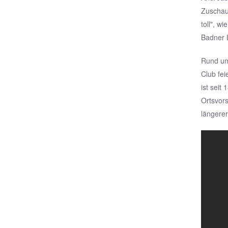
Zuschaue
toll", w
Badner 
Rund um 
Club fei
ist seit
Ortsvors
längerer