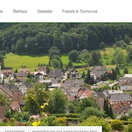
ie
Rathaus
Gewerbe
Freizeit & Tourismus
STARTSEITE
/
ROSSWÄSCHE HAT IHREN EIGENEN REIZ