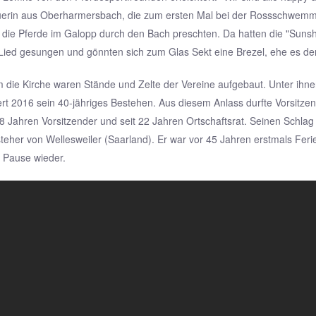
rin aus Oberharmersbach, die zum ersten Mal bei der Rossschwemme da
ie die Pferde im Galopp durch den Bach preschten. Da hatten die "Sun
Lied gesungen und gönnten sich zum Glas Sekt eine Brezel, ehe es de
die Kirche waren Stände und Zelte der Vereine aufgebaut. Unter ihne
ert 2016 sein 40-jähriges Bestehen. Aus diesem Anlass durfte Vorsitze
 18 Jahren Vorsitzender und seit 22 Jahren Ortschaftsrat. Seinen Sch
teher von Wellesweiler (Saarland). Er war vor 45 Jahren erstmals Fe
 Pause wieder.