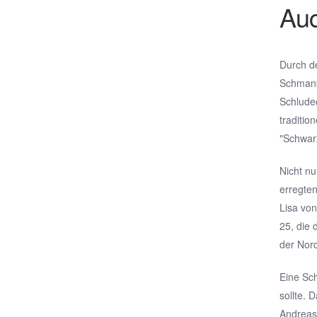
Auc
Durch d
Schmank
Schlude
traditio
"Schwar
Nicht n
erregten
Lisa vo
25, die 
der Nor
Eine Sc
sollte. 
Andreas 