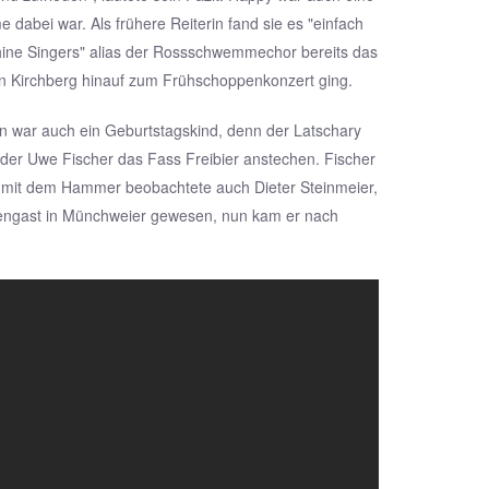
bei war. Als frühere Reiterin fand sie es "einfach
shine Singers" alias der Rossschwemmechor bereits das
n Kirchberg hinauf zum Frühschoppenkonzert ging.
n war auch ein Geburtstagskind, denn der Latschary
nder Uwe Fischer das Fass Freibier anstechen. Fischer
lag mit dem Hammer beobachtete auch Dieter Steinmeier,
riengast in Münchweier gewesen, nun kam er nach