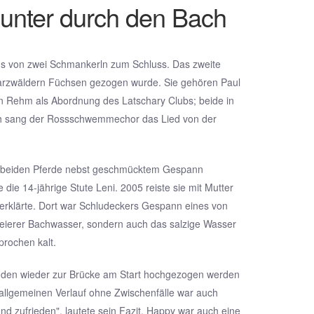
munter durch den Bach
ns von zwei Schmankerln zum Schluss. Das zweite
warzwäldern Füchsen gezogen wurde. Sie gehören Paul
n Rehm als Abordnung des Latschary Clubs; beide in
Bach sang der Rossschwemmechor das Lied von der
e beiden Pferde nebst geschmücktem Gespann
die 14-jährige Stute Leni. 2005 reiste sie mit Mutter
rklärte. Dort war Schludeckers Gespann eines von
hweierer Bachwasser, sondern auch das salzige Wasser
rochen kalt.
Wenden wieder zur Brücke am Start hochgezogen werden
en allgemeinen Verlauf ohne Zwischenfälle war auch
nd zufrieden", lautete sein Fazit. Happy war auch eine