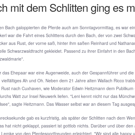
h mit dem Schlitten ging es 
en Bach galoppierten die Pferde auch am Sonntagvormittag, es war ei
erl war die Fahrt eines Schlittens durch den Bach, der von zwei Sch
cker aus Rust, der vorne saß, hinter ihm saßen Reinhard und Nathana
nelle Schwarzwaldtracht gekleidet. Passend zu ihrer Einfahrt in den 
zwaldmarie".
ur das Ehepaar war eine Augenweide, auch der Gespannführer und di
 vielfältiges Ah und Oh. Neben dem 21 Jahre alten Wallach Ricco trabte 
n Rust nach Cuxhaven, wie Moderator Edwin Heitzmann dem Publikum e
durchs Watt zur Insel Neuwerk liefen. "Leni kennt nicht nur das Münc
dsee", sagte Heitzmann. Das Wasser selbst war an diesem Tag ausgesp
hrecksekunde gab es kurzfristig, als später der Schlitten nach dem 
Das hat nicht geklappt, passiert ist gottlob nichts. Darüber und über d
Lemke von den Pferdesportfreunden erleichtert. "Wir sind alle happy u