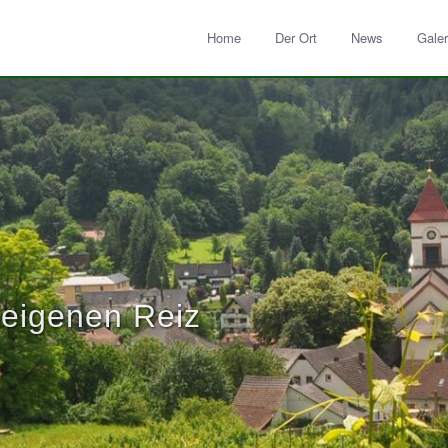
Home
Der Ort
News
Galer
 eigenen Reiz