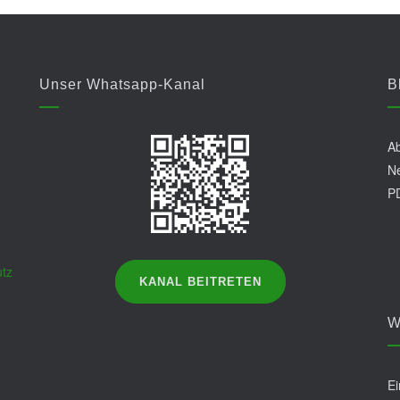
Unser Whatsapp-Kanal
B
Ab
Ne
P
tz
KANAL BEITRETEN
W
Ei