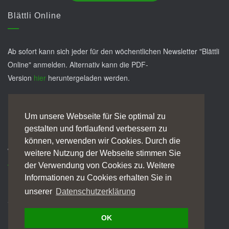
Blättli Online
Ab sofort kann sich jeder für den wöchentlichen Newsletter "Blättli
Online" anmelden. Alternativ kann die PDF-
Version
hier
heruntergeladen werden.
JETZT ABONNIEREN!
Um unsere Webseite für Sie optimal zu
gestalten und fortlaufend verbessern zu
können, verwenden wir Cookies. Durch die
Wein und Geschichte
weitere Nutzung der Webseite stimmen Sie
der Verwendung von Cookies zu. Weitere
Informationen zu Cookies erhalten Sie in
Eine Erlebniswanderung inkl. edler Weine/Brände & kleiner
unserer
Datenschutzerklärung
Stärkung.
OK
WEITERE INFOS