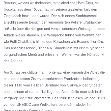
Beaune, wo das weltbekannte, mittelalterliche Hôtel-Dieu, ein
Hospital aus dem 15. Jahrh., mit seinem glasierten farbigen
Ziegeldach bewundert wurde. Der sich einem Stadtbummel
anschliessende Besuch der renommierten Kellerei „Patriarche“
ließ alle über die riesigen und verschiedensten Weinlager in dem
Arkadenkeller staunen. Die Weinprobe führte von Weißweinen
wie Petit Chablis bis hin zu den Rotweinen wie Beaune 1 er Cru.
Das anschliessende „Diner aux Chandelles“ mit einem typischen
burgundischen Menü und erlesenen Weinen war der Höhepunkt
des Abends.
Am 3. Tag besichtigte man Fontenay, eine romanische Abtei, die
eine der ältesten Zisterzienserkirchen Frankreichs beherbergt. In
dieser 1118 vom Heiligen Bernhard von Clairvaux gegründeten
und in einem einsamen Tal liegende Abtei fühlte man sich in die
Vergangenheit zurückversetzt. Seit 1906 ist dieses Kleinod, 1981
von der UNESCO zum Weltkulturerbe erklärt, wieder im
Privatbesitz der Familie Aynard.