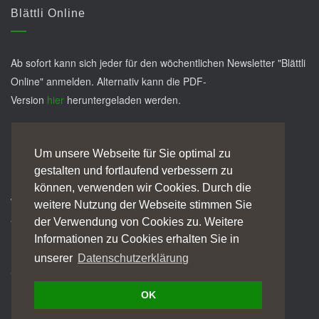
Blättli Online
Ab sofort kann sich jeder für den wöchentlichen Newsletter "Blättli
Online" anmelden. Alternativ kann die PDF-
Version
hier
heruntergeladen werden.
JETZT ABONNIEREN!
Um unsere Webseite für Sie optimal zu
gestalten und fortlaufend verbessern zu
können, verwenden wir Cookies. Durch die
Wein und Geschichte
weitere Nutzung der Webseite stimmen Sie
der Verwendung von Cookies zu. Weitere
Informationen zu Cookies erhalten Sie in
Eine Erlebniswanderung inkl. edler Weine/Brände & kleiner
unserer
Datenschutzerklärung
Stärkung.
OK
WEITERE INFOS