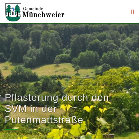
Direkt zum Inhalt
Pflasterung durch den
.
SVM in der
Putenmattstraße