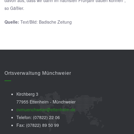
davon aus, dass wir dann im nächsten Frühjahr bauen können",
so Gäßler.
Quelle:
Text/Bild: Badische Zeitung
Ortsverwaltung Münchweier
Kirchberg 3
77955 Ettenheim - Münchweier
ovmuenchweier@ettenheim.de
Telefon: (07822) 22 06
Fax: (07822) 89 50 99