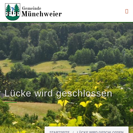
Direkt zum Inhalt
Lücke wird geschlossen
.
Sie sind hier
STARTSEITE
/
LÜCKE WIRD GESCHLOSSEN